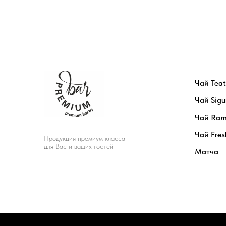
Чай Tea
Чай Sigu
Чай Ram
Чай Fres
Продукция премиум класса
для Вас и ваших гостей
Матча