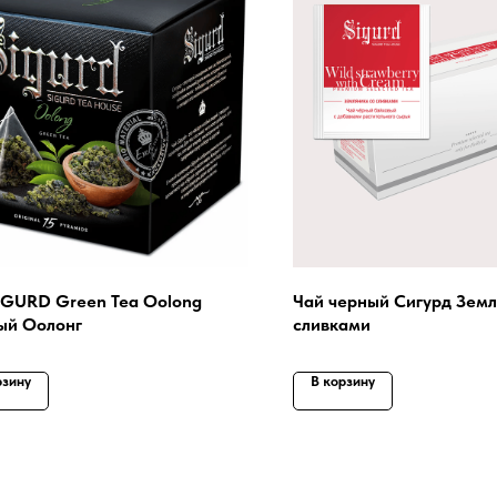
IGURD Green Tea Oolong
Чай черный Сигурд Земл
ый Оолонг
сливками
рзину
В корзину