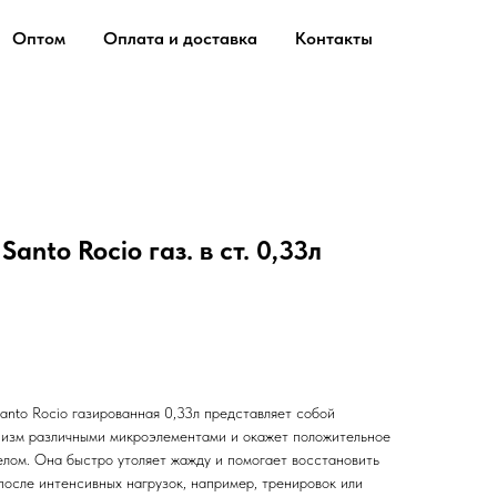
Оптом
Оплата и доставка
Контакты
anto Rocio газ. в ст. 0,33л
anto Rocio газированная 0,33л представляет собой
низм различными микроэлементами и окажет положительное
елом. Она быстро утоляет жажду и помогает восстановить
после интенсивных нагрузок, например, тренировок или