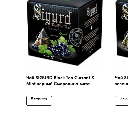
Чай SIGURD Black Tea Currant &
Чай S
Mint черный Смородина-мята
зелен
В корзину
В ко