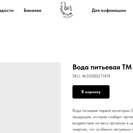
адости
Бакалея
Для кофемашин
Вода питьевая ТМ S
SKU:
4650080271478
В корзину
Вода питьевая первой категории S
продукцию, которая снабдит орга
воздействие на весь организм в ц
энергию, что особенно актуально 