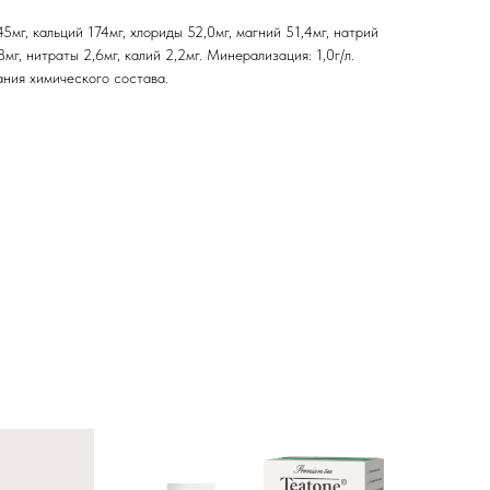
мг, кальций 174мг, хлориды 52,0мг, магний 51,4мг, натрий
8мг, нитраты 2,6мг, калий 2,2мг. Минерализация: 1,0г/л.
ния химического состава.