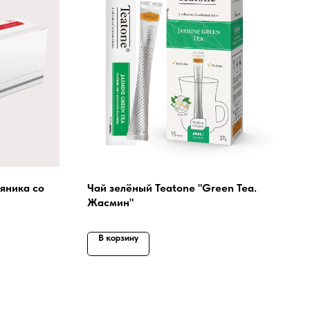
яника со
Чай зелёный Teatone "Green Tea.
Жасмин"
В корзину