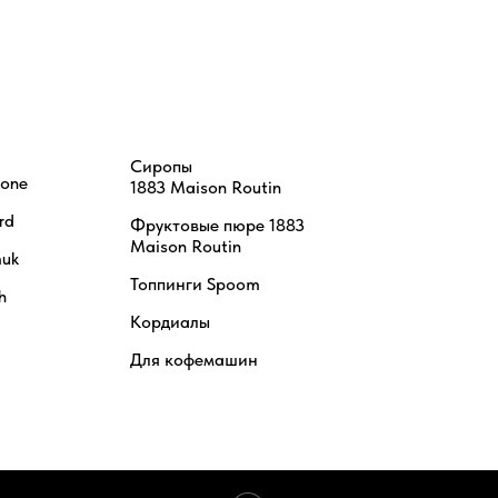
Сиропы
tone
1883 Maison Routin
rd
Фруктовые пюре 1883
Maison Routin
uk
Топпинги Spoom
h
Кордиалы
Для кофемашин