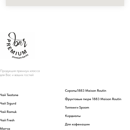
Продукция премиум класса
для Вас и ваших гостей
Сиропы
1883 Maison Routin
Чай Teatone
Фруктовые пюре 1883 Maison Routin
Чай Sigurd
Топпинги Spoom
Чай Ramuk
Кордиалы
Чай Fresh
Для кофемашин
Матча