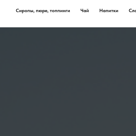
Сиропы, пюре, топпинги
Чай
Напитки
Сл