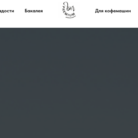
адости
Бакалея
Для кофемашин