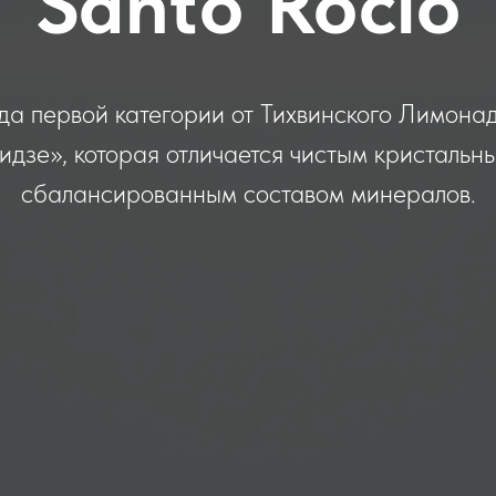
Santo Rocio
да первой категории от Тихвинского Лимона
дзе», которая отличается чистым кристальн
сбалансированным составом минералов.