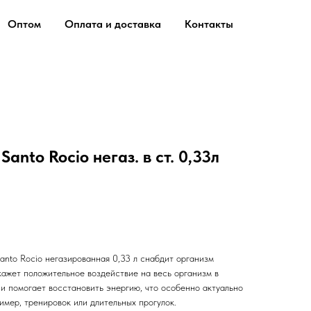
Оптом
Оплата и доставка
Контакты
anto Rocio негаз. в ст. 0,33л
anto Rocio негазированная 0,33 л снабдит организм
ажет положительное воздействие на весь организм в
и помогает восстановить энергию, что особенно актуально
имер, тренировок или длительных прогулок.