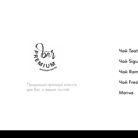
Чай Tea
Чай Sigu
Чай Ram
Чай Fres
Продукция премиум класса
для Вас и ваших гостей
Матча