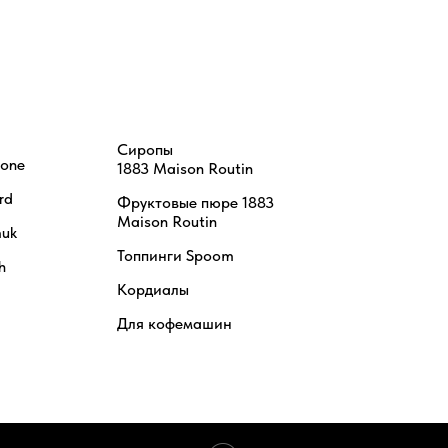
Сиропы
tone
1883 Maison Routin
rd
Фруктовые пюре 1883
Maison Routin
uk
Топпинги Spoom
h
Кордиалы
Для кофемашин