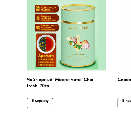
Чай черный "Манго-мята" Chai
Сироп
fresh, 70гр
В корзину
В ко