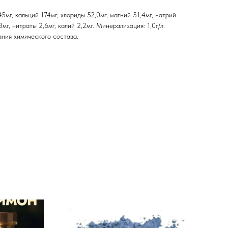
мг, кальций 174мг, хлориды 52,0мг, магний 51,4мг, натрий
8мг, нитраты 2,6мг, калий 2,2мг. Минерализация: 1,0г/л.
ния химического состава.