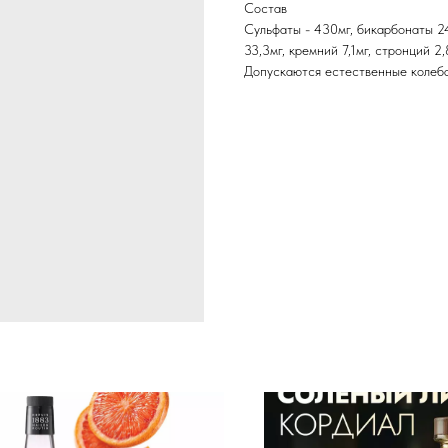
Состав
Сульфаты - 430мг, бикарбонаты 245
33,3мг, кремний 7,1мг, стронций 2,
Допускаются естественные колеба