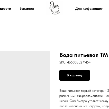
адости
Бакалея
Для кофемашин
Вода питьевая ТМ S
SKU:
4650080271454
В корзину
Вода питьевая первой категории S
различными микроэлементами и ок
целом. Она быстро утоляет жажду 
после интенсивных нагрузок, напр