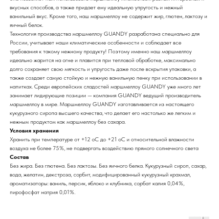
вкусных способов, а также придает ему идеальную упругость и нежный
ванильный вкус. Кроме того, наш маршмеллоу не содержит жир, глютен, лактозу и
яичный белок.
Технология производства маршмеллоу GUANDY разработана специально для
России, учитывает наши климатические особенности и соблюдает все
требования к такому нежному продукту! Поэтому именно наш маршмеллоу
идеально жарится на огне и плавится при тепловой обработке, максимально
долго сохраняет свою мягкость и упругость даже после вскрытия упаковки, а
также создает самую стойкую и нежную ванильную пенку при использовании в
напитках. Среди европейских сладостей маршмеллоу GUANDY уже много лет
занимает лидирующие позиции — компания GUANDY ведущий производитель
маршмеллоу в мире. Маршмеллоу GUANDY изготавливается из настоящего
кукурузного сиропа высшего качества, что делает его настолько же легким и
нежным продуктом как маршмеллоу без сахара.
Условия хранения
Хранить при температуре от +12 оС до +21 оС и относительной влажности
воздуха не более 75%, не подвергать воздействию прямого солнечного света
Состав
Без жира. Без глютена. Без лактозы. Без яичного белка. Кукурузный сироп, сахар,
вода, желатин, декстроза, сорбит, модифицированный кукурузный крахмал,
ароматизаторы: ваниль, персик, яблоко и клубника, сорбат калия 0,04%,
пирофосфат натрия 0,01%.