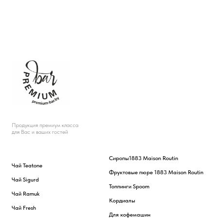
Продукция премиум класса
для Вас и ваших гостей
Сиропы
1883 Maison Routin
Чай Teatone
Фруктовые пюре 1883 Maison Routin
Чай Sigurd
Топпинги Spoom
Чай Ramuk
Кордиалы
Чай Fresh
Для кофемашин