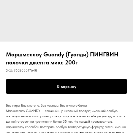
Маршмеллоу Guandy (Гуанди) ПИНГВИН
палочки дженга микс 200г
SKU:
760203017648
В корзину
Без жира. Без глютена. Без лактозы. Без яичного белка.
Маршмеллоу GUANDY — сложный и уникальный продукт, имеющий особую
закрытую технологию производства, которая включает в себя рецептуру и опыт в
данной отрасли на протяжении более 35 лет. Не каждый производитель
маршмеллоу способен повторить особую температурную формулу, а ведь именно
она позволяет нам использовать маршмеллоу множеством разных интересных и