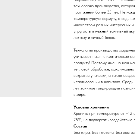
технологию производства, которая
протяжении более 35 лет. Не каж
температурную формулу, а ведь и
множеством разных интересных и 
упругость и нежный ванильный вку
лактозу и яичный белок.
Технология производства маршме
учитывает наши климатические ос
продукту! Поэтому именно наш ма
тепловой обработке, максимально 
вскрытия упаковки, а также созд
использовании в напитках. Сред
лет занимает лидирующие позиц
в мире.
Условия хранения
Хранить при температуре от +12 
75%, не подвергать воздействию 
Состав
Без жира. Без глютена. Без лактоз