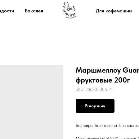
адости
Бакалея
Для кофемашин
Маршмеллоу Guand
фруктовые 200г
SKU:
760203005171
В корзину
Без жира. Без глютена. Без лактоз
Маршмеллоу GUANDY — сложный и