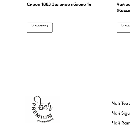
Сироп 1883 Зеленое яблоко 1л
Чай з
Жасми
В корзину
В ко
Чай Tea
Чай Sigu
Чай Ram