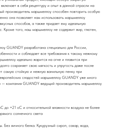
 включает в себя рецептуру и опыт в данной отрасли на
дый производитель маршмеллоу способен повторить особую
менно она позволяет нам использовать маршмеллоу
вкусных способов, а также придает ему идеальную
с. Кроме того, наш маршмеллоу не содержит жир, глютен,
ллоу GUANDY разработана специально для России,
обенности и соблюдает все требования к такому нежному
ршмеллоу идеально жарится на огне и плавится при
долго сохраняет свою мягкость и упругость даже после
ает самую стойкую и нежную ванильную пенку при
и европейских сладостей маршмеллоу GUANDY уже много
ии — компания GUANDY ведущий производитель маршмеллоу
оС до +21 оС и относительной влажности воздуха не более
прямого солнечного света
ы. Без яичного белка. Кукурузный сироп, сахар, вода,