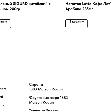
еленый SIGURD китайский с
Напиток Lotte Кофе Лет'
ном 200гр
Арабика 235мл
рзину
В корзину
Сиропы
tone
1883 Maison Routin
rd
Фруктовые пюре 1883
Maison Routin
uk
Топпинги Spoom