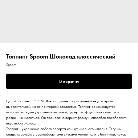
Топпинг Spoom Шоколад классический
Spoom
В корзину
Густой топпинг SPOOM Шоколад имеет гармоничный вкус и аромат с
выразительной, но не приторной сладостью. Топпинг рекомендуется
использовать для украшения выпечки, десертов, фруктовых салатов и
различных напитков. Он прекрасно держит форму и способен преобразить
вкус любого блюда.
Топпинг - украшение любого десерта или кулинарного изделия. Тягучим
сладким соусом с разнообразными вкусами можно полить блинчики, кексы,