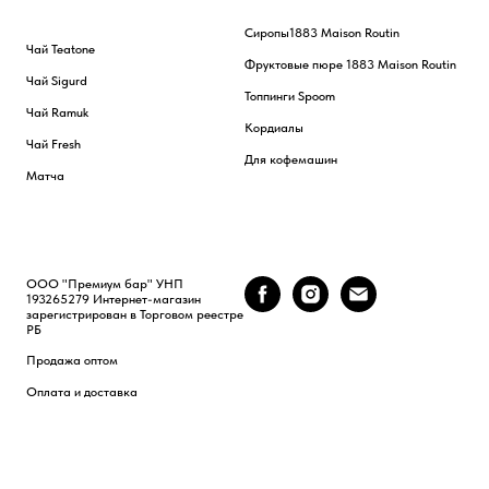
Сиропы
1883 Maison Routin
Чай Teatone
Фруктовые пюре 1883 Maison Routin
Чай Sigurd
Топпинги Spoom
Чай Ramuk
Кордиалы
Чай Fresh
Для кофемашин
Матча
ООО "Премиум бар" УНП
193265279 Интернет-магазин
зарегистрирован в Торговом реестре
РБ
Продажа оптом
Оплата и доставка