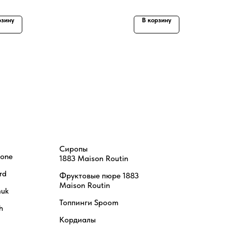
рзину
В корзину
Сиропы
tone
1883 Maison Routin
rd
Фруктовые пюре 1883
Maison Routin
uk
Топпинги Spoom
h
Кордиалы