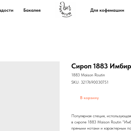
адости
Бакалея
Для кофемашин
Сироп 1883 Имбир
1883 Maison Routin
SKU:
3217690030751
В корзину
Популярная специя, использующаяс
в сиропе 1883 Maison Routin "Им
пряными нотами и характерным по