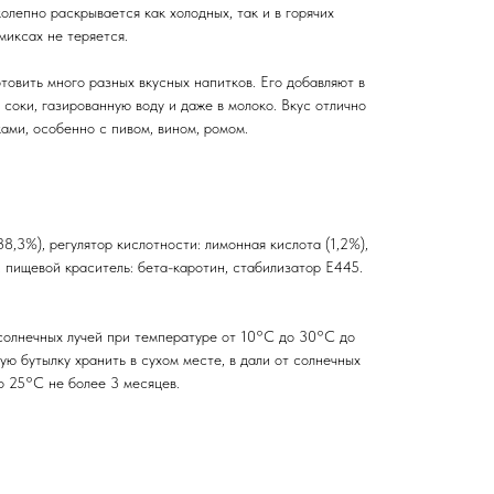
колепно раскрывается как холодных, так и в горячих
миксах не теряется.
овить много разных вкусных напитков. Его добавляют в
, соки, газированную воду и даже в молоко. Вкус отлично
ами, особенно с пивом, вином, ромом.
38,3%), регулятор кислотности: лимонная кислота (1,2%),
 пищевой краситель: бета-каротин, стабилизатор Е445.
 солнечных лучей при температуре от 10°C до 30°C до
ую бутылку хранить в сухом месте, в дали от солнечных
о 25°C не более 3 месяцев.