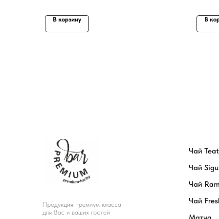
В корзину
В ко
Чай Tea
Чай Sigu
Чай Ram
Чай Fres
Продукция премиум класса
для Вас и ваших гостей
Матча