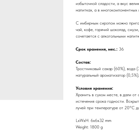
избыточной сладости, а вкус вели
напитках, а в многокомпонентных 
С имбирным сиропом можно пригот
чай, кофе, горячий шоколад, смузи
сочетается с алкогольными напитк
Срок хранения, мес.:
36
Состав:
Тростниковый сахар (60%), вода (
натуральный ароматизатор (0,5%),
Условия хранения:
Хранить в сухом месте, в дали от
истечения срока годности. Вскрыт
лучей при температуре от 20°C д
LxWxH: 6x6x32 mm
Weight: 1800 g