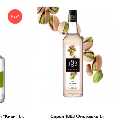
NEW
 "Киви" 1л,
Сироп 1883 Фисташка 1л