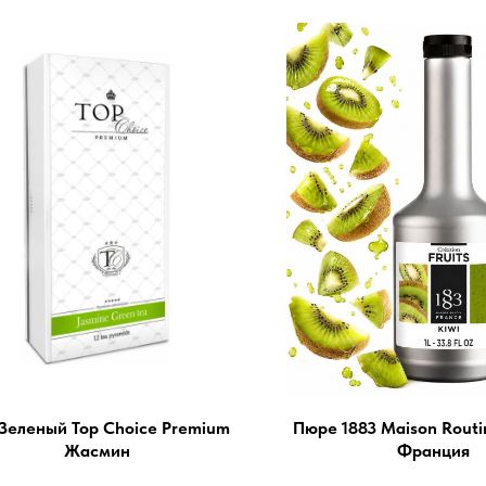
Зеленый Top Choice Premium
Пюре 1883 Maison Routin
Жасмин
Франция