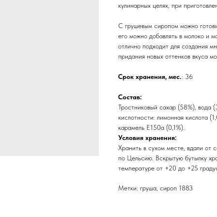
кулинарных целях, при приготовле
С грушевым сиропом можно готовит
его можно добавлять в молоко и мо
отлично подходит для создания м
придания новых оттенков вкуса мо
Срок хранения, мес.
: 36
Состав:
Тростниковый сахар (58%), вода (
кислотности: лимонная кислота (1
карамель Е150а (0,1%).
Условия хранения:
Хранить в сухом месте, вдали от 
по Цельсию. Вскрытую бутылку хра
температуре от +20 до +25 граду
Метки: груша, сироп 1883