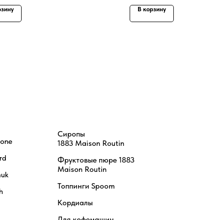
рзину
В корзину
Сиропы
tone
1883 Maison Routin
rd
Фруктовые пюре 1883
Maison Routin
uk
Топпинги Spoom
h
Кордиалы
Для кофемашин