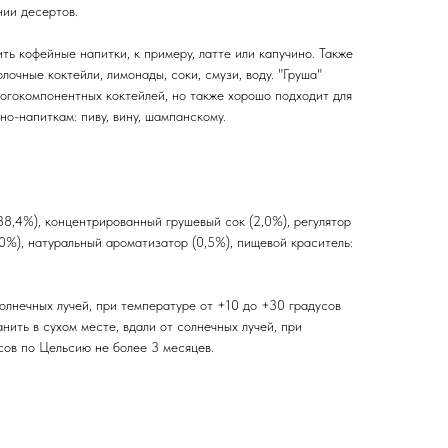
нии десертов.
ь кофейные напитки, к примеру, латте или капучино. Также
лочные коктейли, лимонады, соки, смузи, воду. "Груша"
ногокомпонентных коктейлей, но также хорошо подходит для
но-напиткам: пиву, вину, шампанскому.
38,4%), концентрированный грушевый сок (2,0%), регулятор
,0%), натуральный ароматизатор (0,5%), пищевой краситель:
солнечных лучей, при температуре от +10 до +30 градусов
нить в сухом месте, вдали от солнечных лучей, при
сов по Цельсию не более 3 месяцев.