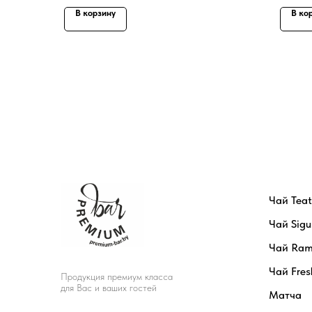
В корзину
В ко
Чай Tea
Чай Sigu
Чай Ram
Чай Fres
Продукция премиум класса
для Вас и ваших гостей
Матча