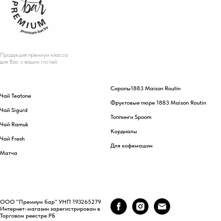
Продукция премиум класса
для Вас и ваших гостей
Сиропы
1883 Maison Routin
Чай Teatone
Фруктовые пюре 1883 Maison Routin
Чай Sigurd
Топпинги Spoom
Чай Ramuk
Кордиалы
Чай Fresh
Для кофемашин
Матча
ООО "Премиум бар" УНП 193265279
Интернет-магазин зарегистрирован в
Торговом реестре РБ