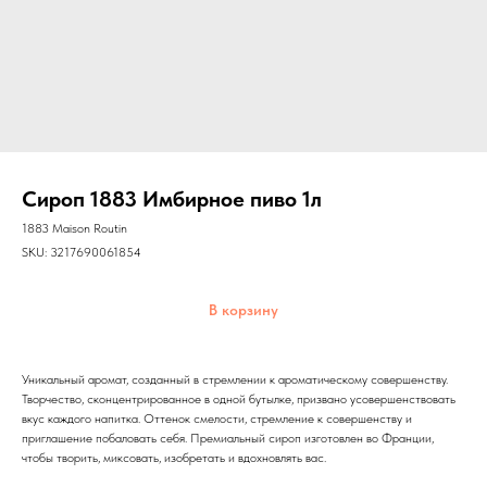
Сироп 1883 Имбирное пиво 1л
1883 Maison Routin
SKU:
3217690061854
В корзину
Уникальный аромат, созданный в стремлении к ароматическому совершенству.
Творчество, сконцентрированное в одной бутылке, призвано усовершенствовать
вкус каждого напитка. Оттенок смелости, стремление к совершенству и
приглашение побаловать себя. Премиальный сироп изготовлен во Франции,
чтобы творить, миксовать, изобретать и вдохновлять вас.