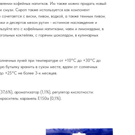
овлении кофейных напитков. Им также можно придать новый
ли смузи. Сироп также используется как компонент
 сочетается с виски, пивом, водкой, а также темным пивом.
чки и десертов мезон рутин - истинное наслаждение и
ьзуйте его с кофейными напитками, чаем и лимонадами, в
огольных коктейлях, с горячим шоколадом, в кулинарных
 солнечных лучей при температуре от +10°C до +30°C до
ую бутылку хранить в сухом месте, вдали от солнечных
до +25°C не более 3-х месяцев.
(37,6%), ароматизатор (1,1%), регулятор кислотности:
краситель: карамель Е150а (0,1%).