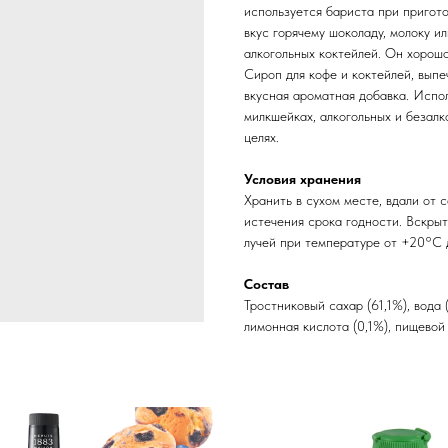
используется бариста при пригот
вкус горячему шоколаду, молоку и
алкогольных коктейлей. Он хорошо
Сироп для кофе и коктейлей, выпе
вкусная ароматная добавка. Испол
милкшейках, алкогольных и безалк
целях.
Условия хранения
Хранить в сухом месте, вдали от
истечения срока годности. Вскрыт
лучей при температуре от +20°C 
Состав
Тростниковый сахар (61,1%), вода 
лимонная кислота (0,1%), пищевой 