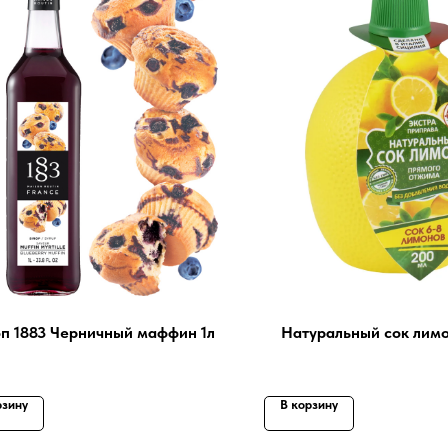
п 1883 Черничный маффин 1л
Натуральный сок лим
рзину
В корзину