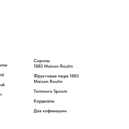
Сиропы
tone
1883 Maison Routin
rd
Фруктовые пюре 1883
Maison Routin
uk
Топпинги Spoom
h
Кордиалы
Для кофемашин