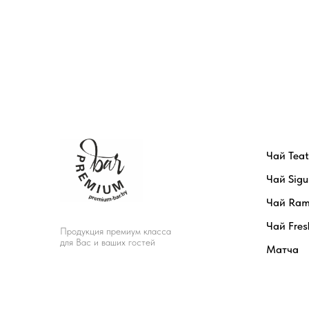
Чай Tea
Чай Sigu
Чай Ram
Чай Fres
Продукция премиум класса
для Вас и ваших гостей
Матча