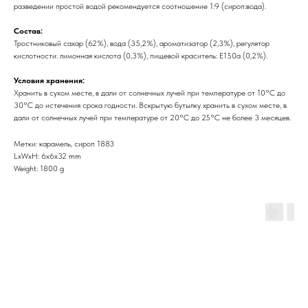
разведении простой водой рекомендуется соотношение 1:9 (сироп:вода).
Состав:
Тростниковый сахар (62%), вода (35,2%), ароматизатор (2,3%), регулятор
кислотности: лимонная кислота (0,3%), пищевой краситель: Е150а (0,2%).
Условия хранения:
Хранить в сухом месте, в дали от солнечных лучей при температуре от 10°C до
30°C до истечения срока годности. Вскрытую бутылку хранить в сухом месте, в
дали от солнечных лучей при температуре от 20°C до 25°C не более 3 месяцев.
Метки: карамель, сироп 1883
LxWxH: 6x6x32 mm
Weight: 1800 g