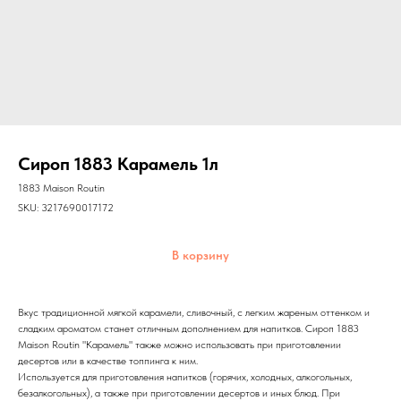
Сироп 1883 Карамель 1л
1883 Maison Routin
SKU:
3217690017172
В корзину
Вкус традиционной мягкой карамели, сливочный, с легким жареным оттенком и
сладким ароматом станет отличным дополнением для напитков. Сироп 1883
Maison Routin "Карамель" также можно использовать при приготовлении
десертов или в качестве топпинга к ним.
Используется для приготовления напитков (горячих, холодных, алкогольных,
безалкогольных), а также при приготовлении десертов и иных блюд. При