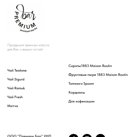
Продукция премиум класса
для Вас и ваших гостей
Сиропы
1883 Maison Routin
Чай Teatone
Фруктовые пюре 1883 Maison Routin
Чай Sigurd
Топпинги Spoom
Чай Ramuk
Кордиалы
Чай Fresh
Для кофемашин
Матча
ООО "Премиум бар" УНП