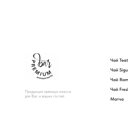
Чай Tea
Чай Sigu
Чай Ram
Чай Fres
Продукция премиум класса
для Вас и ваших гостей
Матча