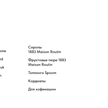
Сиропы
tone
1883 Maison Routin
rd
Фруктовые пюре 1883
Maison Routin
uk
Топпинги Spoom
h
Кордиалы
Для кофемашин