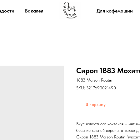
адости
Бакалея
Для кофемашин
Сироп 1883 Мохито
1883 Maison Routin
SKU:
3217690021490
В корзину
Вкус известного коктейля – мятны
безалкогольной версии, а также д
Сироп 1883 Maison Routin "Мохит