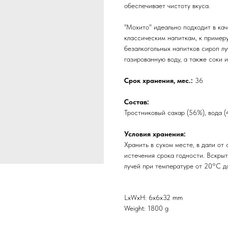
обеспечивает чистоту вкуса.
"Мохито" идеально подходит в кач
классическим напиткам, к примеру
безалкогольных напитков сироп лу
газированную воду, а также соки и
Срок хранения, мес.:
36
Состав:
Тростниковый сахар (56%), вода (
Условия хранения:
Хранить в сухом месте, в дали от
истечения срока годности. Вскрыт
лучей при температуре от 20°C д
LxWxH: 6x6x32 mm
Weight: 1800 g