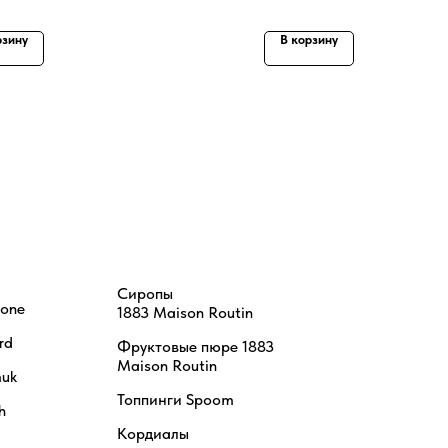
рзину
В корзину
Сиропы
tone
1883 Maison Routin
rd
Фруктовые пюре 1883
Maison Routin
uk
Топпинги Spoom
h
Кордиалы