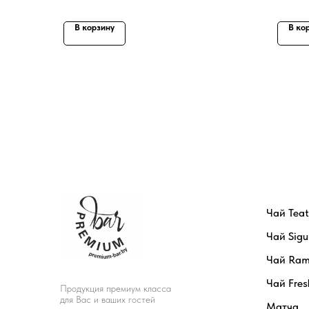
В корзину
В ко
Чай Tea
Чай Sigu
Чай Ram
Чай Fres
Продукция премиум класса
для Вас и ваших гостей
Матча