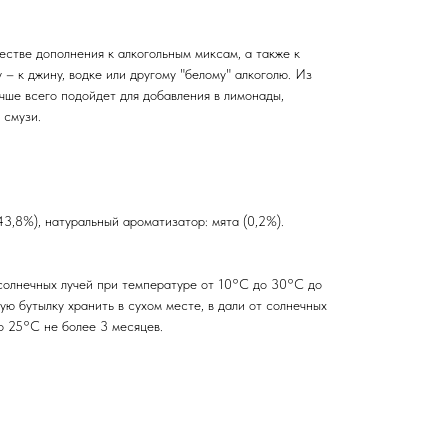
естве дополнения к алкогольным миксам, а также к
 – к джину, водке или другому "белому" алкоголю. Из
чше всего подойдет для добавления в лимонады,
 смузи.
43,8%), натуральный ароматизатор: мята (0,2%).
 солнечных лучей при температуре от 10°C до 30°C до
ую бутылку хранить в сухом месте, в дали от солнечных
о 25°C не более 3 месяцев.