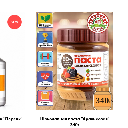
NEW
n "Персик"
Шоколадная паста "Арахисовая"
340г