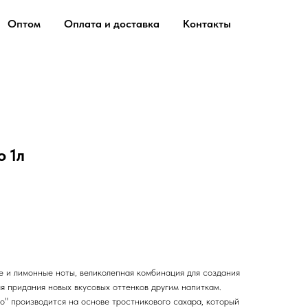
Оптом
Оплата и доставка
Контакты
 1л
е и лимонные ноты, великолепная комбинация для создания
ля придания новых вкусовых оттенков другим напиткам.
о" производится на основе тростникового сахара, который