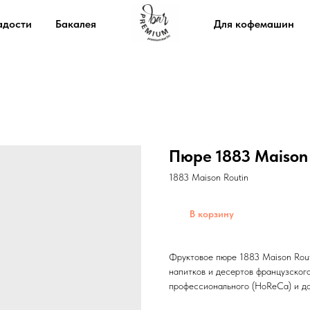
адости
Бакалея
Для кофемашин
Пюре 1883 Maison 
1883 Maison Routin
В корзину
Фруктовое пюре 1883 Maison Rout
напитков и десертов французского
профессионального (HoReCa) и д