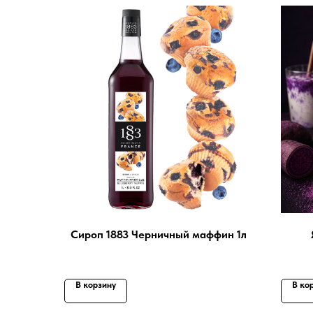
Сироп 1883 Черничный маффин 1л
В корзину
В ко