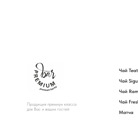
Чай Tea
Чай Sigu
Чай Ram
Чай Fres
Продукция премиум класса
для Вас и ваших гостей
Матча