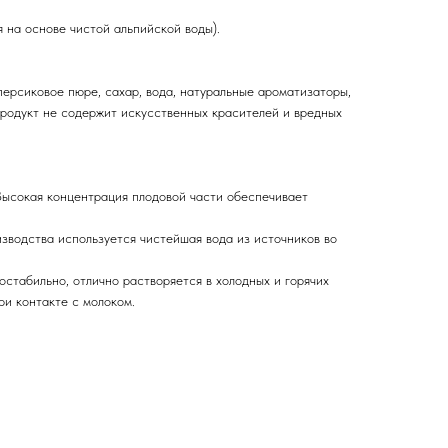
 на основе чистой альпийской воды).
ерсиковое пюре, сахар, вода, натуральные ароматизаторы,
 Продукт не содержит искусственных красителей и вредных
Высокая концентрация плодовой части обеспечивает
изводства используется чистейшая вода из источников во
остабильно, отлично растворяется в холодных и горячих
ри контакте с молоком.