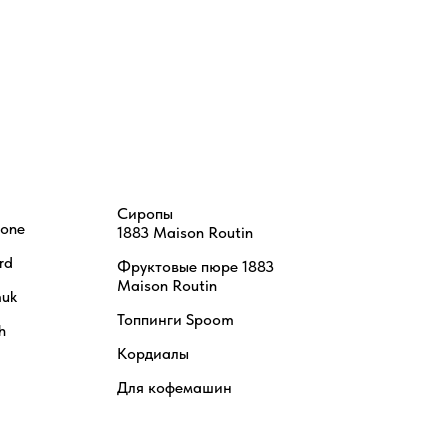
Сиропы
tone
1883 Maison Routin
rd
Фруктовые пюре 1883
Maison Routin
uk
Топпинги Spoom
h
Кордиалы
Для кофемашин