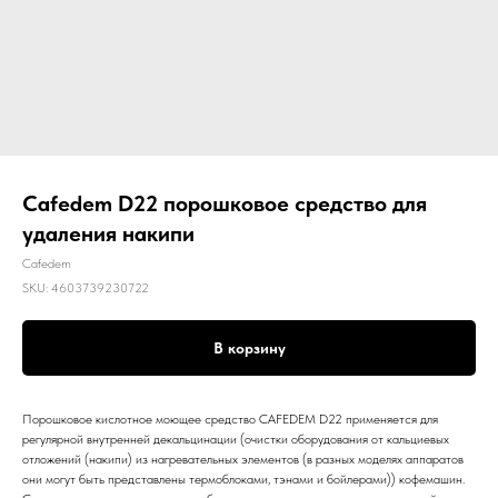
Cafedem D22 порошковое средство для
удаления накипи
Cafedem
SKU:
4603739230722
В корзину
Порошковое кислотное моющее средство CAFEDEM D22 применяется для
регулярной внутренней декальцинации (очистки оборудования от кальциевых
отложений (накипи) из нагревательных элементов (в разных моделях аппаратов
они могут быть представлены термоблоками, тэнами и бойлерами)) кофемашин.