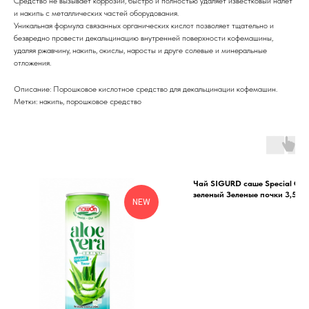
Средство не вызывает коррозии, быстро и полностью удаляет известковый налет
и накипь с металлических частей оборудования.
Уникальная формула связанных органических кислот позволяет тщательно и
безвредно провести декальцинацию внутренней поверхности кофемашины,
удаляя ржавчину, накипь, окислы, наросты и друге солевые и минеральные
отложения.
Описание: Порошковое кислотное средство для декальцинации кофемашин.
Метки: накипь, порошковое средство
Чай SIGURD саше Special Coll
зеленый Зеленые почки 3,5гр
NEW