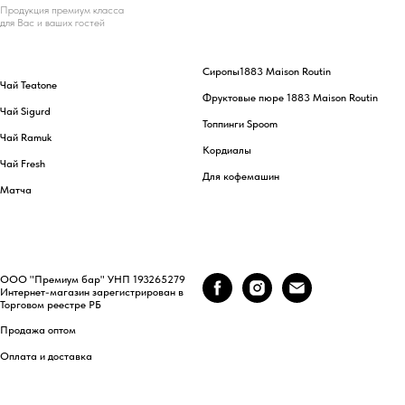
Продукция премиум класса
для Вас и ваших гостей
Сиропы
1883 Maison Routin
Чай Teatone
Фруктовые пюре 1883 Maison Routin
Чай Sigurd
Топпинги Spoom
Чай Ramuk
Кордиалы
Чай Fresh
Для кофемашин
Матча
ООО "Премиум бар" УНП 193265279
Интернет-магазин зарегистрирован в
Торговом реестре РБ
Продажа оптом
Оплата и доставка