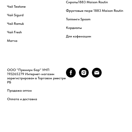
Сиропы
1883 Maison Routin
Чай Teatone
Фруктовые пюре 1883 Maison Routin
Чай Sigurd
Топпинги Spoom
Чай Ramuk
Кордиалы
Чай Fresh
Для кофемашин
Матча
ООО "Премиум бар" УНП
193265279 Интернет-магазин
зарегистрирован в Торговом реестре
РБ
Продажа оптом
Оплата и доставка