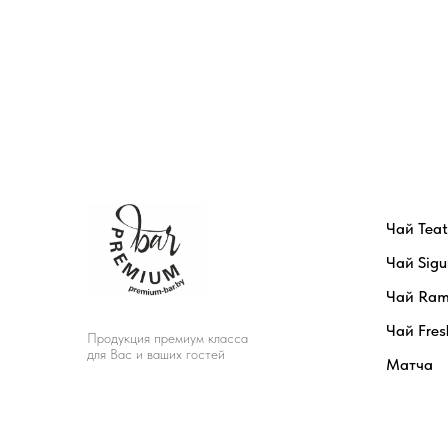
Чай Tea
Чай Sigu
Чай Ram
Чай Fres
Продукция премиум класса
для Вас и ваших гостей
Матча