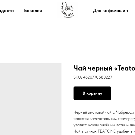
адости
Бакалея
Для кофемашин
Чай черный «Teato
SKU:
4620770580227
В корзину
Черный листовой чай с Чабрецом 
является замечательным терморег
утоляет жажду знойным летним дн
Чай в стиках TEATONE удобен в и