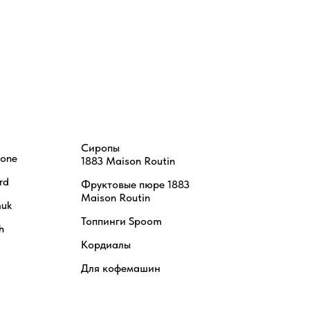
Сиропы
tone
1883 Maison Routin
rd
Фруктовые пюре 1883
Maison Routin
uk
Топпинги Spoom
h
Кордиалы
Для кофемашин