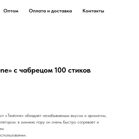
Оптом
Оплата и доставка
Контакты
ne» с чабрецом 100 стиков
от «Teatone» обладает незабываемым вкусом и ароматом,
улятором: в зимнюю пору он очень быстро согревает и
ем.
спользовании: