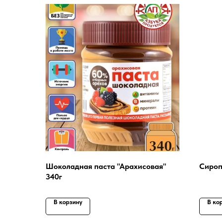
Шоколадная паста "Арахисовая"
Сироп
340г
В корзину
В ко