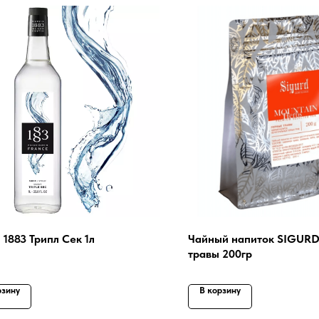
 1883 Трипл Сек 1л
Чайный напиток SIGURD
травы 200гр
рзину
В корзину