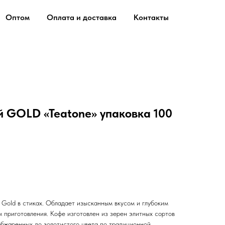
Оптом
Оплата и доставка
Контакты
 GOLD «Teatone» упаковка 100
 Gold в стиках. Обладает изысканным вкусом и глубоким
 приготовления. Кофе изготовлен из зерен элитных сортов
обжаренных до золотистого цвета по традиционной