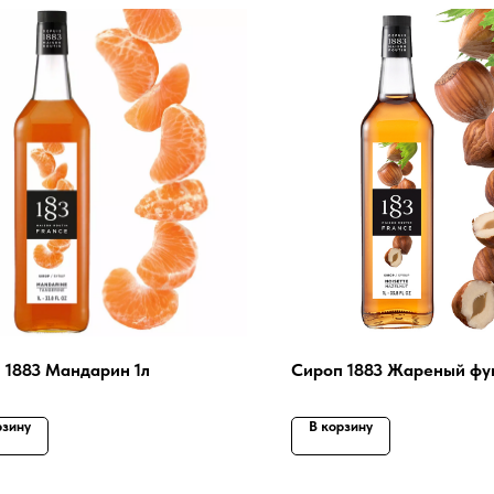
 1883 Мандарин 1л
Сироп 1883 Жареный фун
рзину
В корзину