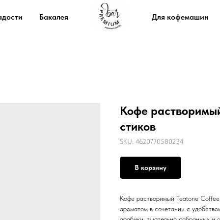
адости
Бакалея
Для кофемашин
Кофе растворимый
стиков
SKU:
4620770580234
В корзину
Кофе растворимый Teatone Coffee
ароматом в сочетании с удобством
арабики, тщательно собранных и 