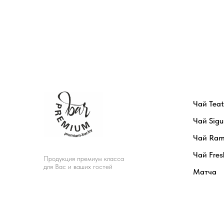
Чай Tea
Чай Sigu
Чай Ram
Чай Fres
Продукция премиум класса
для Вас и ваших гостей
Матча