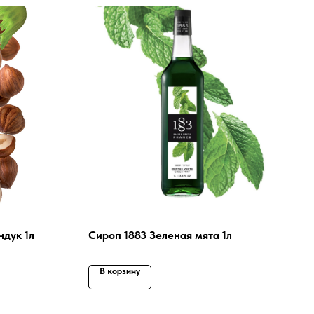
дук 1л
Сироп 1883 Зеленая мята 1л
В корзину