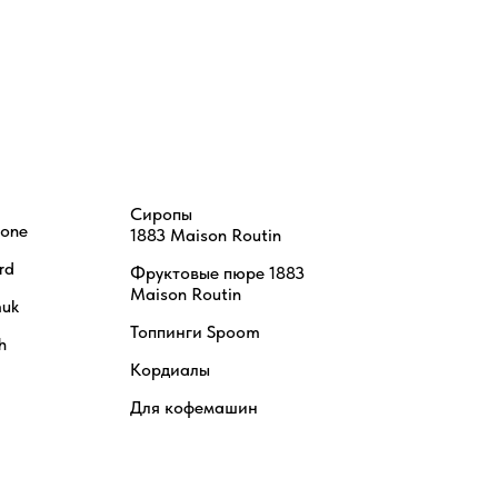
Сиропы
tone
1883 Maison Routin
rd
Фруктовые пюре 1883
Maison Routin
uk
Топпинги Spoom
h
Кордиалы
Для кофемашин