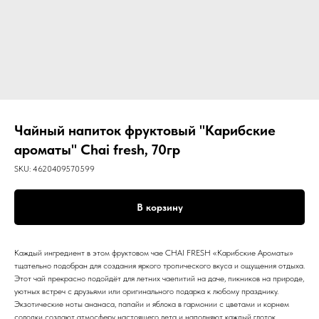
Чайный напиток фруктовый "Карибские
ароматы" Chai fresh, 70гр
SKU:
4620409570599
В корзину
Каждый ингредиент в этом фруктовом чае CHAI FRESH «Карибские Ароматы»
тщательно подобран для создания яркого тропического вкуса и ощущения отдыха.
Этот чай прекрасно подойдёт для летних чаепитий на даче, пикников на природе,
уютных встреч с друзьями или оригинального подарка к любому празднику.
Экзотические ноты ананаса, папайи и яблока в гармонии с цветами и корнем
солодки создают атмосферу настоящего лета и наполняют каждый глоток