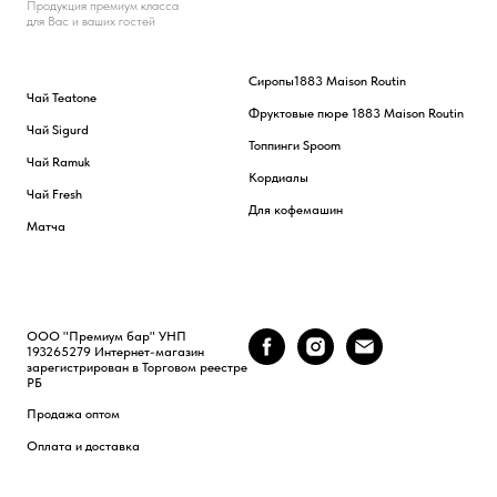
Продукция премиум класса
для Вас и ваших гостей
Сиропы
1883 Maison Routin
Чай Teatone
Фруктовые пюре 1883 Maison Routin
Чай Sigurd
Топпинги Spoom
Чай Ramuk
Кордиалы
Чай Fresh
Для кофемашин
Матча
ООО "Премиум бар" УНП
193265279 Интернет-магазин
зарегистрирован в Торговом реестре
РБ
Продажа оптом
Оплата и доставка