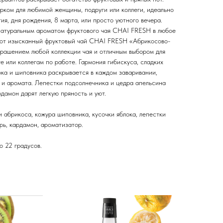
рком для любимой женщины, подруги или коллеги, идеально
ия, дня рождения, 8 марта, или просто уютного вечера.
натуральным ароматом фруктового чая CHAI FRESH в любое
тот изысканный фруктовый чай CHAI FRESH «Абрикосово-
рашением любой коллекции чая и отличным выбором для
 или коллегам по работе. Гармония гибискуса, сладких
ока и шиповника раскрывается в каждом заваривании,
 и аромата. Лепестки подсолнечника и цедра апельсина
рдамон дарят легкую пряность и уют.
и абрикоса, кожура шиповника, кусочки яблока, лепестки
рь, кардамон, ароматизатор.
о 22 градусов.