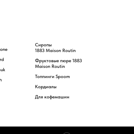
Сиропы
tone
1883 Maison Routin
rd
Фруктовые пюре 1883
Maison Routin
uk
Топпинги Spoom
h
Кордиалы
Для кофемашин