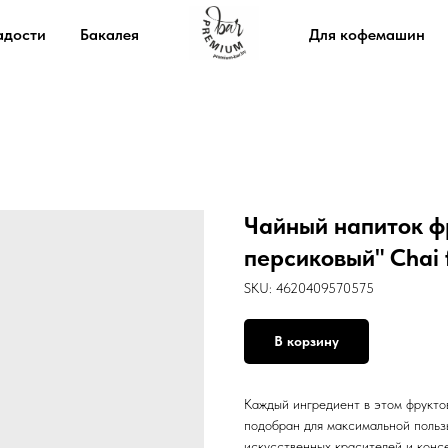
адости
Бакалея
Для кофемашин
Чайный напиток ф
персиковый" Chai f
SKU:
4620409570575
В корзину
Каждый ингредиент в этом фрукт
подобран для максимальной польз
искусственных красителей и консе