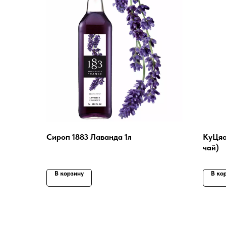
Сироп 1883 Лаванда 1л
КуЦяо
чай)
В корзину
В ко