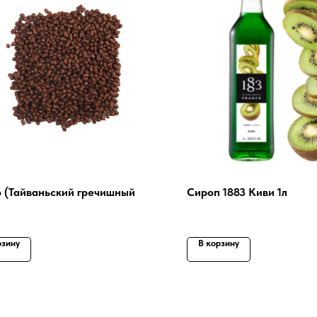
 (Тайваньский гречишный
Сироп 1883 Киви 1л
рзину
В корзину