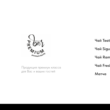
Чай Tea
Чай Sigu
Чай Ram
Чай Fres
Продукция премиум класса
для Вас и ваших гостей
Матча