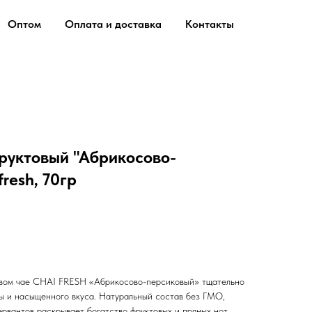
Оптом
Оплата и доставка
Контакты
руктовый "Абрикосово-
resh, 70гр
овом чае CHAI FRESH «Абрикосово-персиковый» тщательно
ы и насыщенного вкуса. Натуральный состав без ГМО,
рвантов раскрывает богатство фруктовых и пряных нот.