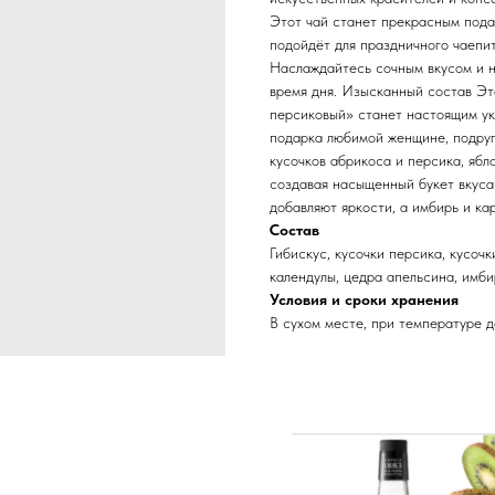
Этот чай станет прекрасным пода
подойдёт для праздничного чаепит
Наслаждайтесь сочным вкусом и 
время дня. Изысканный состав Э
персиковый» станет настоящим ук
подарка любимой женщине, подруге
кусочков абрикоса и персика, ябл
создавая насыщенный букет вкуса
добавляют яркости, а имбирь и ка
Состав
Гибискус, кусочки персика, кусочк
календулы, цедра апельсина, имби
Условия и сроки хранения
В сухом месте, при температуре д