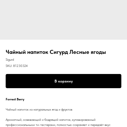
Чайный напиток Сигурд Лесные ягоды
Sigurd
SKU:
81230324
В корзину
Forrest Berry
Чайный напиток из натуральных ягод и фруктов
Ароматный, освежающий и бодрящий напиток, купажированный
профессиональными ти-тестерами, полностью сохраняет и передаёт вкус