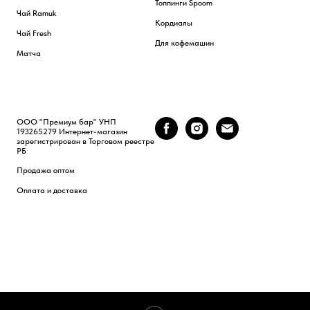
Топпинги Spoom
Чай Ramuk
Кордиалы
Чай Fresh
Для кофемашин
Матча
ООО "Премиум бар" УНП
193265279 Интернет-магазин
зарегистрирован в Торговом реестре
РБ
Продажа оптом
Оплата и доставка