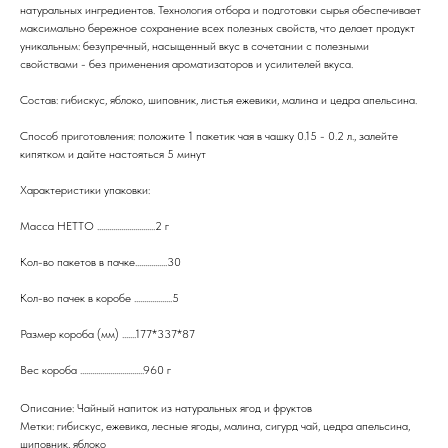
натуральных ингредиентов. Технология отбора и подготовки сырья обеспечивает
максимально бережное сохранение всех полезных свойств, что делает продукт
уникальным: безупречный, насыщенный вкус в сочетании с полезными
свойствами - без применения ароматизаторов и усилителей вкуса.
Состав: гибискус, яблоко, шиповник, листья ежевики, малина и цедра апельсина.
Способ приготовления: положите 1 пакетик чая в чашку 0.15 - 0.2 л., залейте
кипятком и дайте настояться 5 минут
Характеристики упаковки:
Масса НЕТТО .............................2 г
Кол-во пакетов в пачке................30
Кол-во пачек в коробе ...................5
Размер короба (мм) .......177*337*87
Вес короба ................................960 г
Описание: Чайный напиток из натуральных ягод и фруктов
Метки: гибискус, ежевика, лесные ягоды, малина, сигурд чай, цедра апельсина,
шиповник, яблоко