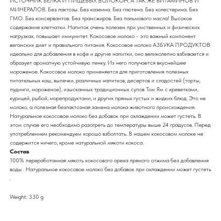
ИСТОЧНИК БЕЛКА И ПИЩЕВЫХ ВОЛОКОН, А ТАК ЖЕ ВИТАМИНОВ И
МИНЕРАЛОВ. Без лактозы. Без казеина. Без глютена. Без холестерина. Без
ГМО. Без консервантов. Без трансжиров. Без пальмового масла! Высокое
содержание клетчатки. Напиток очень полезен при умственных и физических
нагрузках, повышает иммунитет. Кокосовое молоко - это важный компонент
веганских диет и правильного питания. Кокосовое молоко АЗБУКА ПРОДУКТОВ
идеально для добавления в кофе и другие напитки, оно великолепно взбивается и
образует ароматную устойчивую пенку. Из него получается вкуснейшее
мороженое. Кокосовое молоко применяется для приготовления полезных
питательных каш, выпечки, различных напитков, десертов и сладостей (торты,
пудинги, мороженое), изысканных традиционных супов Том Ям с креветками,
курицей, рыбой, морепродуктами, и других пряных густых и жидких блюд. Это не
молоко, а полезная безлактозная замена молока животного происхождения.
Натуральное кокосовое молоко без добавок при охлаждении может густеть. В
этом случае его необходимо разогреть до температуры выше 24 градусов. Перед
употреблением рекомендуем хорошо взболтать. В нашем кокосовом молоке не
содержится ничего, кроме натуральной мякоти кокоса.
Состав
100% переработанная мякоть кокосового ореха прямого отжима без добавления
воды . Натуральное кокосовое молоко без добавок при охлаждении может густеть
.
Weight: 330 g