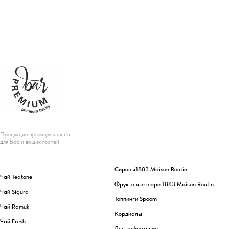
Продукция премиум класса
для Вас и ваших гостей
Сиропы
1883 Maison Routin
Чай Teatone
Фруктовые пюре 1883 Maison Routin
Чай Sigurd
Топпинги Spoom
Чай Ramuk
Кордиалы
Чай Fresh
Для кофемашин