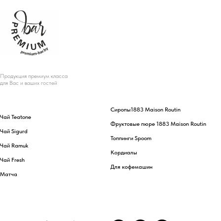
Продукция премиум класса
для Вас и ваших гостей
Сиропы
1883 Maison Routin
Чай Teatone
Фруктовые пюре 1883 Maison Routin
Чай Sigurd
Топпинги Spoom
Чай Ramuk
Кордиалы
Чай Fresh
Для кофемашин
Матча